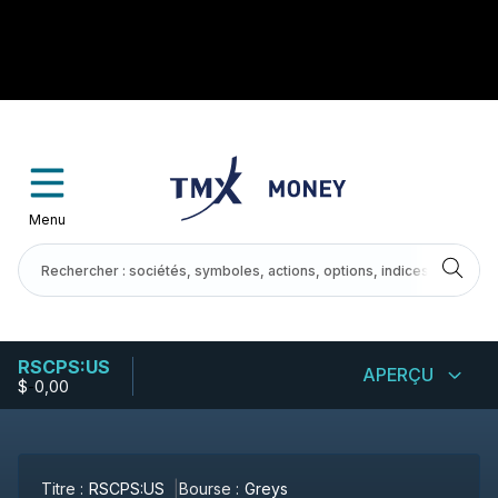
Menu
RSCPS:US
APERÇU
$
-
0,00
Titre :
RSCPS:US
Bourse :
Greys