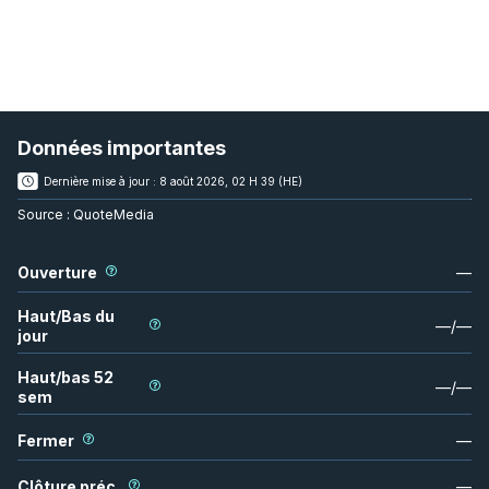
Données importantes
Dernière mise à jour :
8 août 2026, 02 H 39 (HE)
Source :
QuoteMedia
Ouverture
—
Haut/Bas du
—
/
—
jour
Haut/bas 52
—
/
—
sem
Fermer
—
Clôture préc.
—