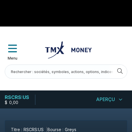
Menu
RSCRS:US
APERÇU
$
-
0,00
Titre :
RSCRS:US
Bourse :
Greys