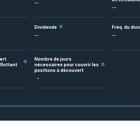
—
—
Dividende
Fréq. du div
—
—
ert
Nombre de jours
flottant
nécessaires pour couvrir les
positions à découvert
-