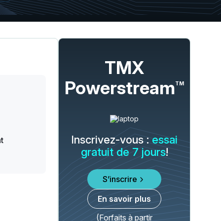
TMX
Powerstream
TM
Inscrivez-vous :
essai
t
gratuit de 7 jours
!
S’inscrire
En savoir plus
(Forfaits à partir