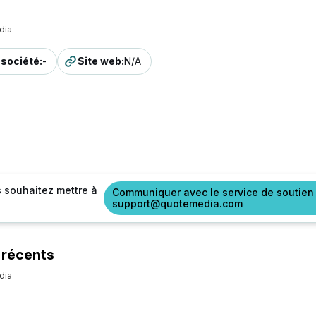
dia
a société
:
-
Site web
:
N/A
s souhaitez mettre à
Communiquer avec le service de soutien
support@quotemedia.com
 récents
dia