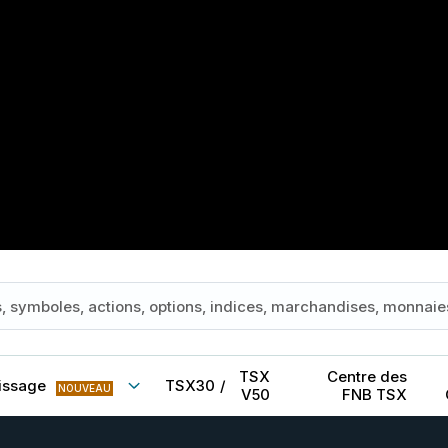
TSX
Centre des
issage
TSX30
/
NOUVEAU
V50
FNB TSX