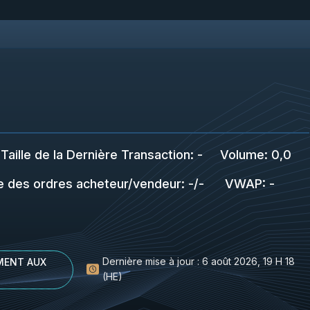
Taille de la Dernière Transaction
:
-
Volume:
0,0
le des ordres acheteur/vendeur
:
-
/
-
VWAP
:
-
Dernière mise à jour :
6 août 2026, 19 H 18
MENT AUX
(HE)