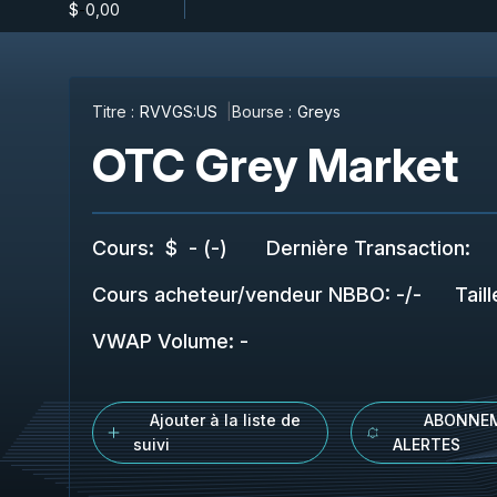
$
-
0,00
Titre :
RVVGS:US
Bourse :
Greys
OTC Grey Market
Cours
:
$
-
(
-
)
Dernière Transaction
:
Cours acheteur/vendeur NBBO
:
-
/
-
Tail
VWAP Volume
:
-
Ajouter à la liste de
ABONNE
suivi
ALERTES