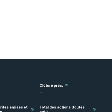
Clôture préc.
—
rites émises et
Total des actions (toutes
on
cat.)