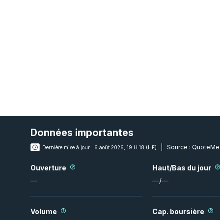
Données importantes
Source :
QuoteMe
Dernière mise à jour :
6 août 2026, 19 H 18 (HE)
Ouverture
Haut/Bas du jour
—
—
/
—
Volume
Cap. boursière