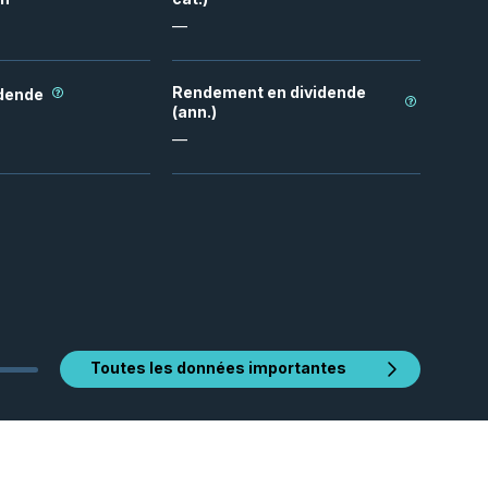
—
Rendement en dividende
idende
(ann.)
—
Toutes les données importantes