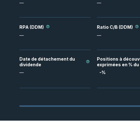
—
—
RPA (DDM)
Ratio C/B (DDM)
—
—
Date de détachement du
Positions à découv
dividende
exprimées en % du 
—
-
%