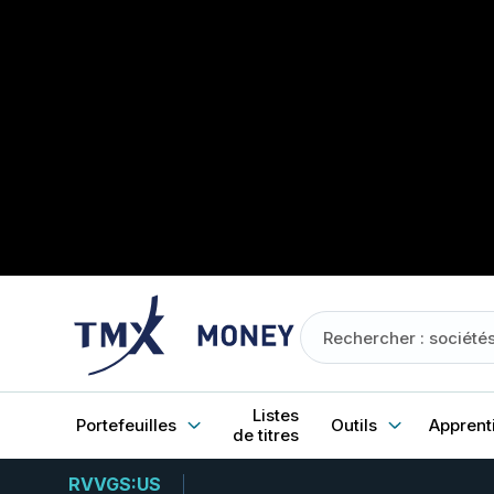
Listes
Portefeuilles
Outils
Apprent
de titres
RVVGS:US