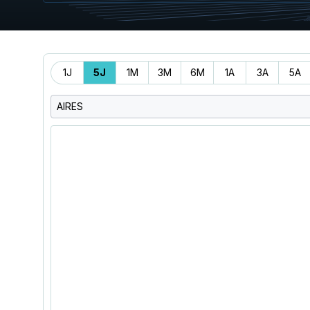
Période
1J
5J
1M
3M
6M
1A
3A
5A
AIRES