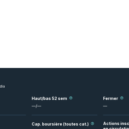
dia
Haut/bas 52 sem
Fermer
—
/
—
—
Actions insc
Cap. boursière (toutes cat.)
en circulati