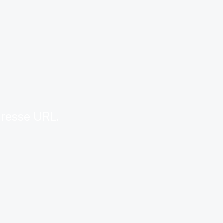
.
dresse URL.