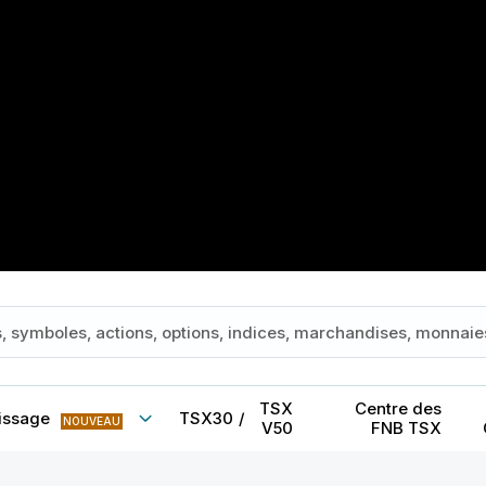
TSX
Centre des
issage
TSX30
/
NOUVEAU
V50
FNB TSX