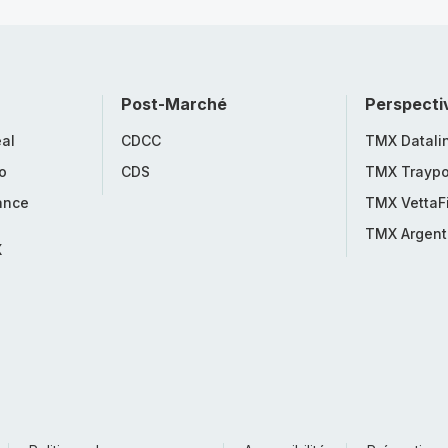
Post-Marché
Perspecti
al
CDCC
TMX Datali
o
CDS
TMX Traypo
ance
TMX VettaF
TMX Argent
X