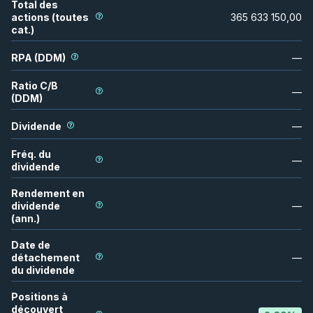
Total des
actions (toutes
365 633 150,00
cat.)
RPA (DDM)
—
Ratio C/B
—
(DDM)
Dividende
—
Fréq. du
—
dividende
Rendement en
dividende
—
(ann.)
Date de
détachement
—
du dividende
Positions à
découvert