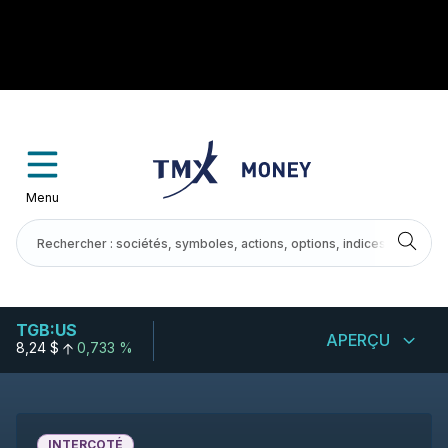
Menu
TGB:US
APERÇU
8,24 $
0,733 %
INTERCOTÉ