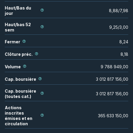
Haut/Bas du
8,88
/
7,98
jour
Haut/bas 52
9,25
/
3,00
sem
Fermer
8,24
Clôture préc.
8,18
Volume
9 788 949,00
Cap. boursière
3 012 817 156,00
Cap. boursière
3 012 817 156,00
(toutes cat.)
Actions
inscrites
365 633 150,00
émises et en
circulation