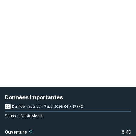
Données importantes
Dernière mise à jour :
7 août 2026, 06 H 57 (HE)
Source :
QuoteMedia
Ouverture
8,40