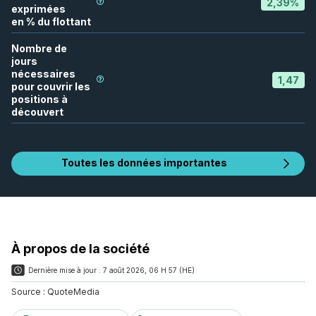
2,39
%
exprimées
en % du flottant
Nombre de
jours
nécessaires
1,47
pour couvrir les
positions à
découvert
Toutes les données importantes
À propos de la société
Dernière mise à jour :
7 août 2026, 06 H 57 (HE)
Source :
QuoteMedia