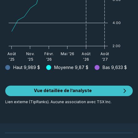
4.00
2.00
Août
Nov.
Févr.
Mai '26
Août
Août
'25
'25
'26
'26
'27
Haut
9,989 $
Moyenne
9,87 $
Bas
9,633 $
Vue détaillée de l’analyste
Lien externe (TipRanks). Aucune association avec TSX Inc.