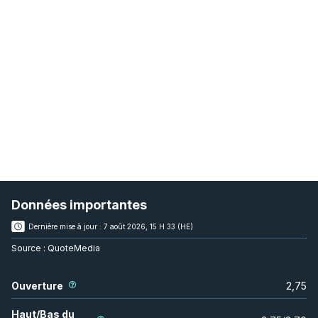
Données importantes
Dernière mise à jour :
7 août 2026, 15 H 33 (HE)
Source :
QuoteMedia
Ouverture
2,75
Haut/Bas du