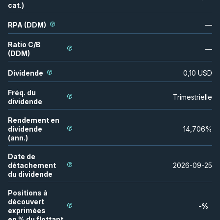
cat.)
RPA (DDM)
—
Ratio C/B
—
(DDM)
Dividende
0,10
USD
Fréq. du
Trimestrielle
dividende
Rendement en
dividende
14,706
%
(ann.)
Date de
détachement
2026-09-25
du dividende
Positions à
découvert
-
%
exprimées
en % du flottant