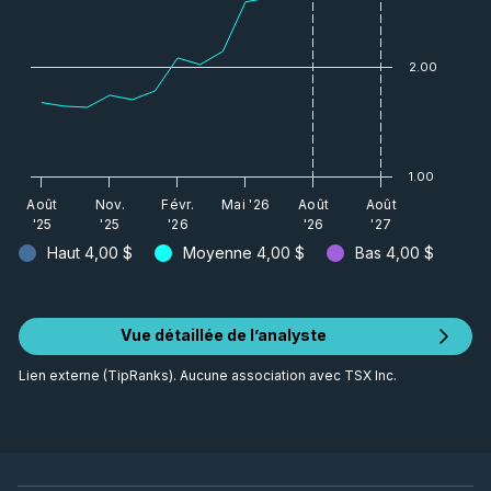
2.00
1.00
Août
Nov.
Févr.
Mai '26
Août
Août
'25
'25
'26
'26
'27
Haut
4,00 $
Moyenne
4,00 $
Bas
4,00 $
Vue détaillée de l’analyste
Lien externe (TipRanks). Aucune association avec TSX Inc.