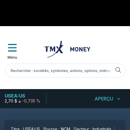
Menu
USEA:US
APERÇU
2,70 $
-0,735 %
Titre :
USEA:US
Bourse :
NCM
Secteur :
Industrials