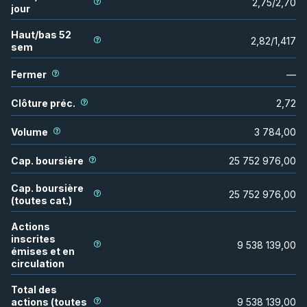
2,75
/
2,70
jour
Haut/bas 52
2,82
/
1,417
sem
Fermer
—
Clôture préc.
2,72
Volume
3 784,00
Cap. boursière
25 752 976,00
Cap. boursière
25 752 976,00
(toutes cat.)
Actions
inscrites
9 538 139,00
émises et en
circulation
Total des
actions (toutes
9 538 139,00