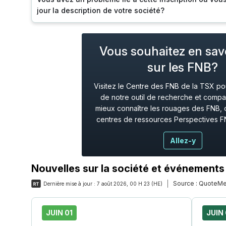
jour la description de votre société?
Vous souhaitez en savo
sur les FNB?
Visitez le Centre des FNB de la TSX pour
de notre outil de recherche et compa
mieux connaître les rouages des FNB, 
centres de ressources Perspectives F
Allez-y
Nouvelles sur la société et événements
Source :
QuoteMe
Dernière mise à jour :
7 août 2026, 00 H 23 (HE)
JUIN 01
JUIN 