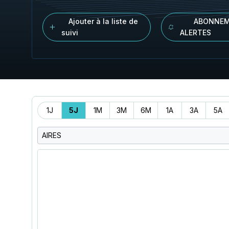
Ajouter à la liste de
ABONNEM
suivi
ALERTES
Période
1J
5J
1M
3M
6M
1A
3A
5A
AIRES