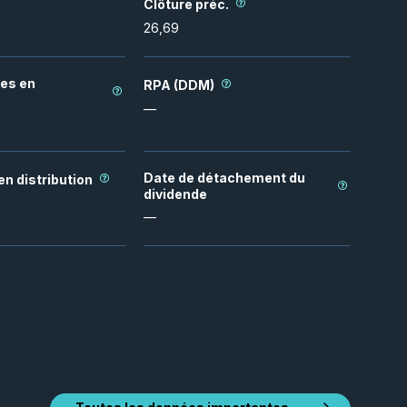
Clôture préc.
26,69
tes en
RPA (DDM)
—
Date de détachement du
n distribution
dividende
—