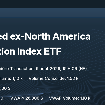
ed ex-North America
ion Index ETF
ière Transaction
:
6 août 2026, 15 H 09 (HE)
lume:
1,10 k
Volume Consolidé
:
1,52 k
,80 $
00
VWAP
:
26,808 $
VWAP Volume
:
1,10 k