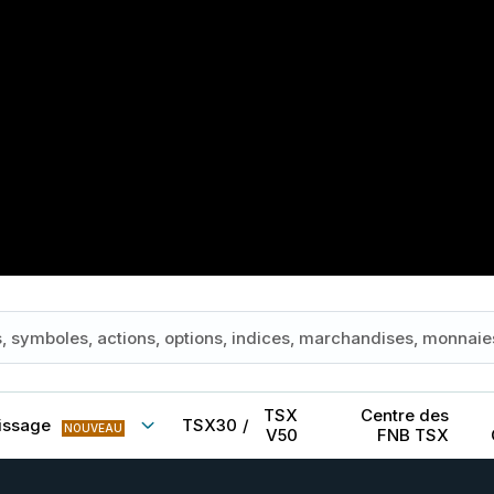
TSX
Centre des
issage
TSX30
/
NOUVEAU
V50
FNB TSX