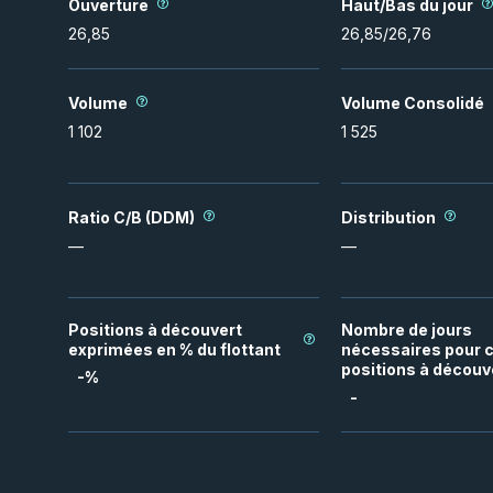
Ouverture
Haut/Bas du jour
26,85
26,85
/
26,76
Volume
Volume Consolidé
1 102
1 525
Ratio C/B (DDM)
Distribution
—
—
Positions à découvert
Nombre de jours
exprimées en % du flottant
nécessaires pour c
positions à découv
-
%
-