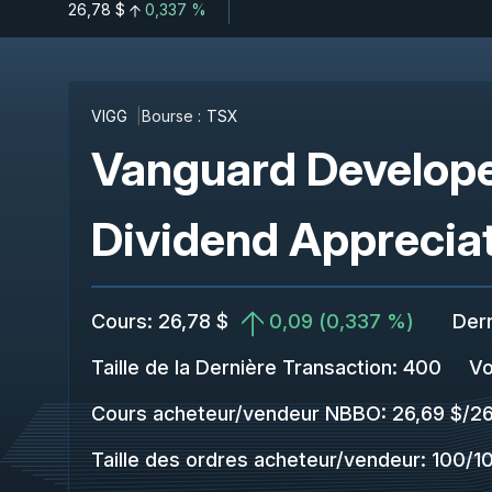
26,78 $
0,337 %
VIGG
Bourse :
TSX
Vanguard Develop
Dividend Appreciat
Cours
:
26,78 $
0,09
(
0,337 %
)
Dern
Taille de la Dernière Transaction
:
400
Vo
Cours acheteur/vendeur NBBO
:
26,69 $
/
26
Taille des ordres acheteur/vendeur
:
100
/
1