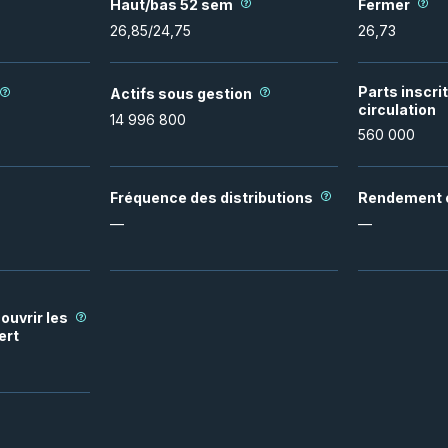
Haut/bas 52 sem
Fermer
26,85
/
24,75
26,73
Parts inscri
Actifs sous gestion
circulation
14 996 800
560 000
Fréquence des distributions
Rendement e
—
—
ouvrir les
ert