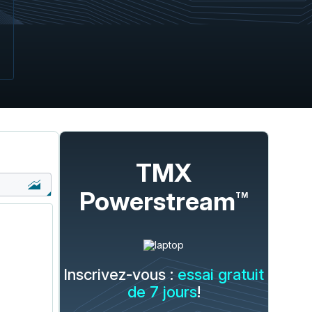
TMX
Powerstream
TM
Inscrivez-vous :
essai gratuit
de 7 jours
!