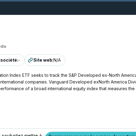
dia
a société
:
-
Site web
:
N/A
on Index ETF seeks to track the S&P Developed ex-North America D
 of international companies. Vanguard Developed exNorth America Div
rformance of a broad international equity index that measures the
s souhaitez mettre à