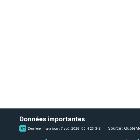
Données importantes
Source :
QuoteMe
RT
Dernière mise à jour :
7 août 2026, 00 H 23 (HE)