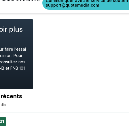
Communiquer avec le service de soutien
support@quotemedia.com
ir plus
 faire l’essai
raison. Pour
consultez nos
NB et FNB 101
 récents
dia
01