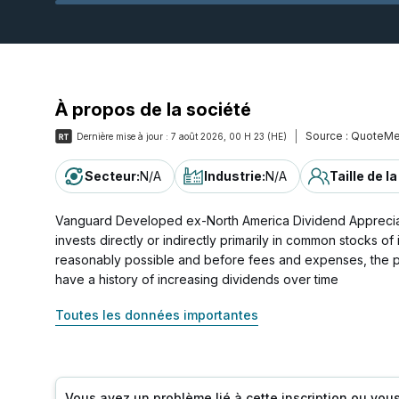
À propos de la société
Source :
QuoteMe
Dernière mise à jour :
7 août 2026, 00 H 23 (HE)
Secteur
:
N/A
Industrie
:
N/A
Taille de l
Vanguard Developed ex-North America Dividend Appreciati
invests directly or indirectly primarily in common stocks
reasonably possible and before fees and expenses, the pe
have a history of increasing dividends over time
Toutes les données importantes
Vous avez un problème lié à cette inscription ou vou