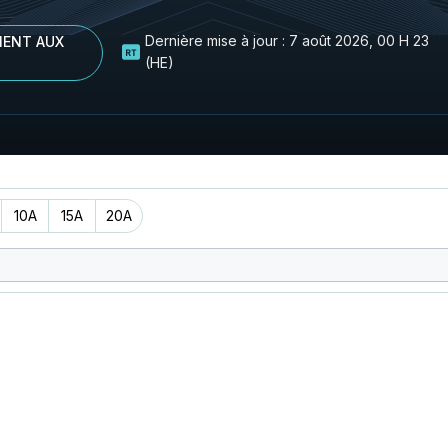
Dernière mise à jour :
7 août 2026, 00 H 23
ENT AUX
(HE)
10A
15A
20A