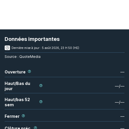
Données importantes
Dernière mise à jour :
5 août 2026, 23 H 50 (HE)
Source :
QuoteMedia
Ouverture
—
Haut/Bas du
—
/
—
jour
Haut/bas 52
—
/
—
sem
Fermer
—
Clôture préc.
—