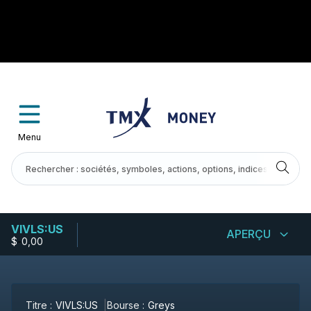
Menu
VIVLS:US
APERÇU
$
-
0,00
Titre :
VIVLS:US
Bourse :
Greys