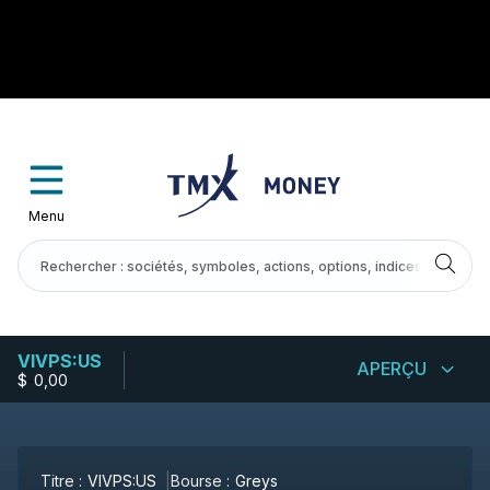
Menu
VIVPS:US
APERÇU
$
-
0,00
Titre :
VIVPS:US
Bourse :
Greys