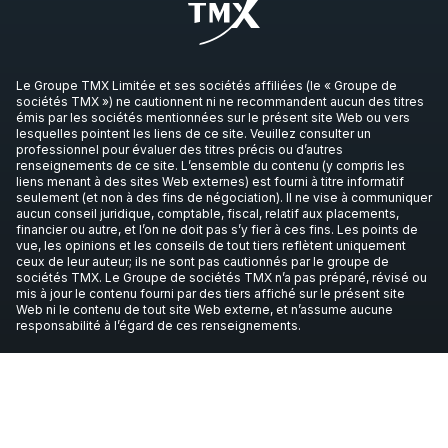
Le Groupe TMX Limitée et ses sociétés affiliées (le « Groupe de
sociétés TMX ») ne cautionnent ni ne recommandent aucun des titres
émis par les sociétés mentionnées sur le présent site Web ou vers
lesquelles pointent les liens de ce site. Veuillez consulter un
professionnel pour évaluer des titres précis ou d’autres
renseignements de ce site. L’ensemble du contenu (y compris les
liens menant à des sites Web externes) est fourni à titre informatif
seulement (et non à des fins de négociation). Il ne vise à communiquer
aucun conseil juridique, comptable, fiscal, relatif aux placements,
financier ou autre, et l’on ne doit pas s’y fier à ces fins. Les points de
vue, les opinions et les conseils de tout tiers reflètent uniquement
ceux de leur auteur; ils ne sont pas cautionnés par le groupe de
sociétés TMX. Le Groupe de sociétés TMX n’a pas préparé, révisé ou
mis à jour le contenu fourni par des tiers affiché sur le présent site
Web ni le contenu de tout site Web externe, et n’assume aucune
responsabilité à l’égard de ces renseignements.
© TSX Inc., 2026. Tous droits réservés. Toutes les autres marques de
commerce mentionnées dans le présent article appartiennent à leurs
propriétaires respectifs.