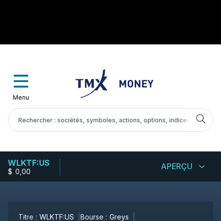
Menu
WLKTF:US
APERÇU
$
-
0,00
Titre :
WLKTF:US
Bourse :
Greys