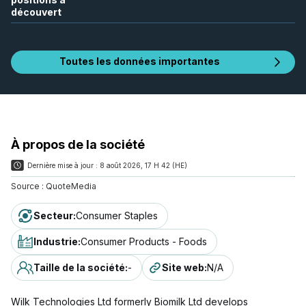
découvert
Toutes les données importantes
À propos de la société
Dernière mise à jour :
8 août 2026, 17 H 42 (HE)
Source :
QuoteMedia
Secteur
:
Consumer Staples
Industrie
:
Consumer Products - Foods
Taille de la société
:
-
Site web
:
N/A
Wilk Technologies Ltd formerly Biomilk Ltd develops