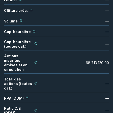
Clôture préc.
—
Volume
—
Cap. boursière
—
Cap. boursière
—
(toutes cat.)
Actions
inscrites
68 713 120,00
émises et en
circulation
Total des
actions (toutes
—
cat.)
RPA (DDM)
—
Ratio C/B
—
(DDM)