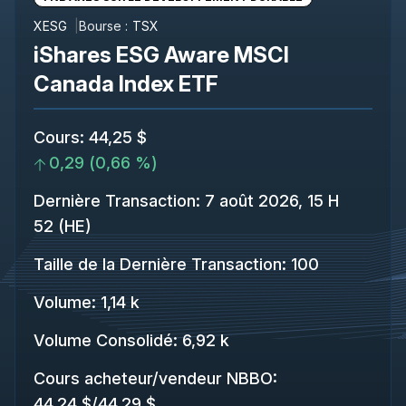
XESG
Bourse :
TSX
iShares ESG Aware MSCI
Canada Index ETF
Cours
:
44,25 $
0,29
(
0,66 %
)
Dernière Transaction
:
7 août 2026, 15 H
52 (HE)
Taille de la Dernière Transaction
:
100
Volume:
1,14 k
Volume Consolidé
:
6,92 k
Cours acheteur/vendeur NBBO
:
44,24 $
/
44,29 $