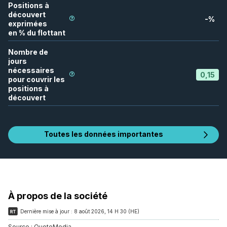
Positions à
découvert
-
%
exprimées
en % du flottant
Nombre de
jours
nécessaires
0,15
pour couvrir les
positions à
découvert
Toutes les données importantes
À propos de la société
Dernière mise à jour :
8 août 2026, 14 H 30 (HE)
Source :
QuoteMedia