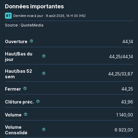
Données importantes
RT
Dernière mise à jour :
8 août 2026, 14 H 30 (HE)
Source :
QuoteMedia
Ouverture
44,14
Haut/Bas du
44,25
/
44,14
jour
Haut/bas 52
44,25
/
33,87
sem
Fermer
44,25
Clôture préc.
43,96
Volume
1 140,00
Volume
6 923,00
Consolidé