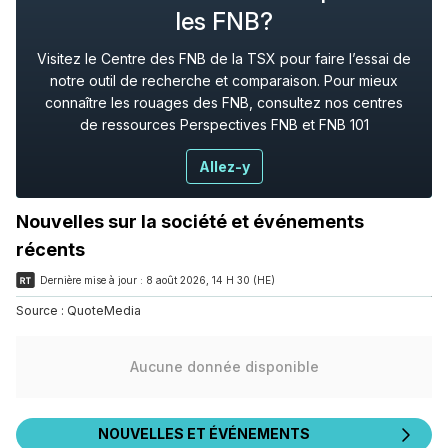
les FNB?
Visitez le Centre des FNB de la TSX pour faire l’essai de
notre outil de recherche et comparaison. Pour mieux
connaître les rouages des FNB, consultez nos centres
de ressources Perspectives FNB et FNB 101
Allez-y
Nouvelles sur la société et événements
récents
Dernière mise à jour :
8 août 2026, 14 H 30 (HE)
Source :
QuoteMedia
Aucune donnée disponible
NOUVELLES ET ÉVÉNEMENTS