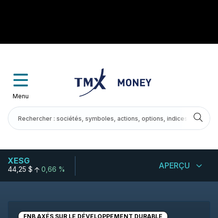
Menu
XESG
APERÇU
44,25 $
0,66 %
FNB AXÉS SUR LE DÉVELOPPEMENT DURABLE