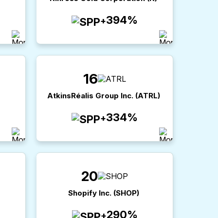
394%
+
16
AtkinsRéalis Group Inc.
(
ATRL
)
334%
+
20
Shopify Inc.
(
SHOP
)
290%
+