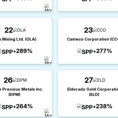
22
23
a Mining Ltd.
(
OLA
)
Cameco Corporation
(
CC
289%
277%
+
+
26
27
 Precious Metals Inc.
Eldorado Gold Corporati
(
DPM
)
(
ELD
)
264%
238%
+
+