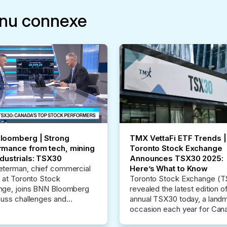
enu connexe
loomberg | Strong
TMX VettaFi ETF Trends |
rmance from tech, mining
Toronto Stock Exchange
ndustrials: TSX30
Announces TSX30 2025:
terman, chief commercial
Here’s What to Know
r at Toronto Stock
Toronto Stock Exchange (T
nge, joins BNN Bloomberg
revealed the latest edition of
cuss challenges and
annual TSX30 today, a land
unities for TSX.
occasion each year for Can
equities. More than that, ho