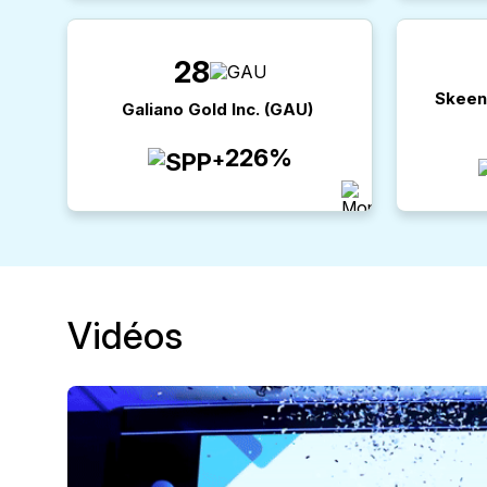
28
Skeen
Galiano Gold Inc.
(
GAU
)
226%
+
Vidéos