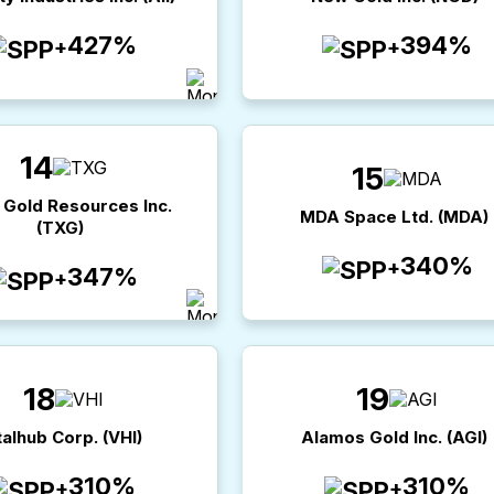
427%
394%
+
+
14
15
 Gold Resources Inc.
MDA Space Ltd.
(
MDA
)
(
TXG
)
340%
+
347%
+
18
19
talhub Corp.
(
VHI
)
Alamos Gold Inc.
(
AGI
)
310%
310%
+
+