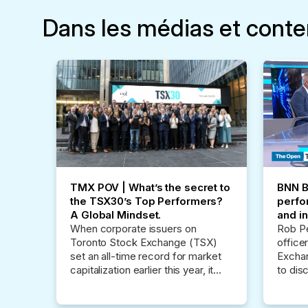
Dans les médias et cont
TMX POV | What’s the secret to
BNN B
the TSX30’s Top Performers?
perfo
A Global Mindset.
and i
When corporate issuers on
Rob Pe
Toronto Stock Exchange (TSX)
office
set an all-time record for market
Excha
capitalization earlier this year, it
to dis
happened in the face of economic
opport
uncertainty and a global trade war.