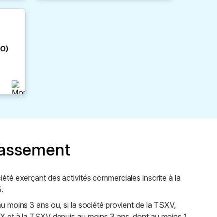
KO
)
lassement
iété exerçant des activités commerciales inscrite à la
.
au moins 3 ans ou, si la société provient de la TSXV,
SX et à la TSXV depuis au moins 3 ans, dont au moins 1