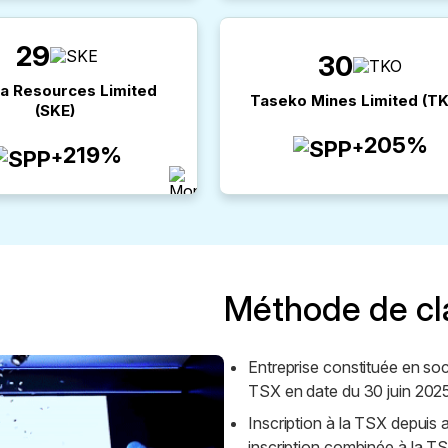
29
30
a Resources Limited
Taseko Mines Limited
(
T
(
SKE
)
205%
+
219%
+
Méthode de c
Entreprise constituée en soc
TSX en date du 30 juin 2025
Inscription à la TSX depuis 
inscription combinée à la T