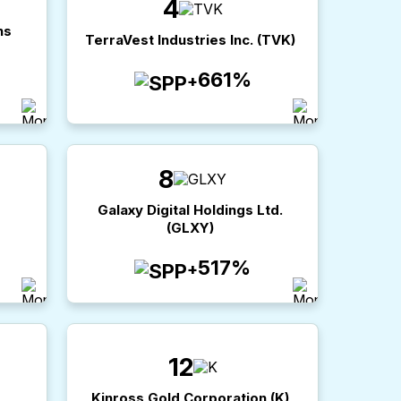
4
ns
TerraVest Industries Inc.
(
TVK
)
661%
+
8
Galaxy Digital Holdings Ltd.
(
GLXY
)
517%
+
12
Kinross Gold Corporation
(
K
)