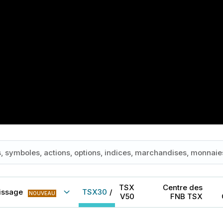
TSX
Centre des
issage
TSX30
/
NOUVEAU
V50
FNB TSX