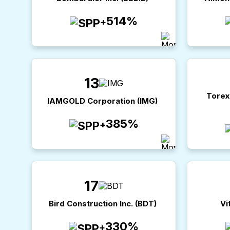
514%
+
13
Torex
IAMGOLD Corporation
(
IMG
)
385%
+
17
Bird Construction Inc.
(
BDT
)
Vi
330%
+