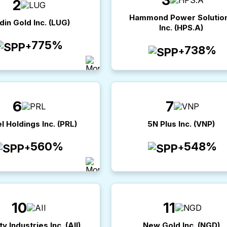
2
Hammond Power Solutio
din Gold Inc.
(
LUG
)
Inc.
(
HPS.A
)
775%
+
738%
+
6
7
l Holdings Inc.
(
PRL
)
5N Plus Inc.
(
VNP
)
560%
548%
+
+
10
11
y Industries Inc.
(
AII
)
New Gold Inc.
(
NGD
)