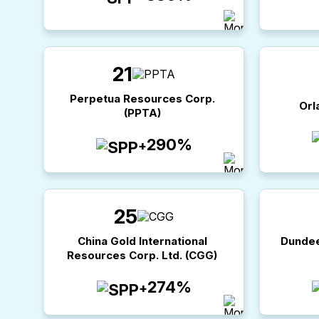
21
Perpetua Resources Corp.
Orl
(
PPTA
)
290%
+
25
China Gold International
Dundee
Resources Corp. Ltd.
(
CGG
)
274%
+