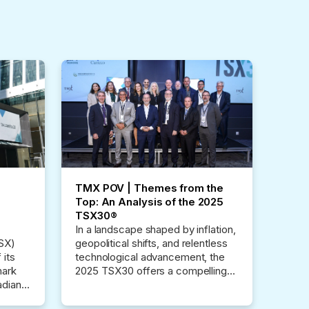
TMX POV | Themes from the
Top: An Analysis of the 2025
TSX30®
In a landscape shaped by inflation,
SX)
geopolitical shifts, and relentless
 its
technological advancement, the
mark
2025 TSX30 offers a compelling
adian
look at where Canadian capital has
wever,
been allocated. This year's ranking