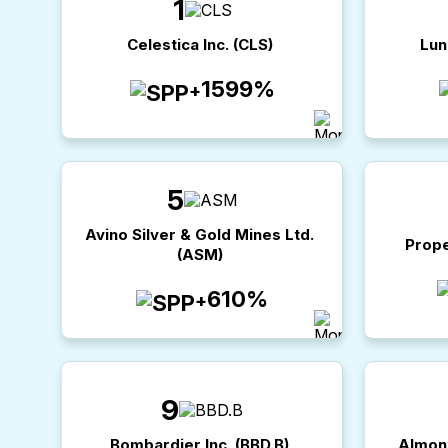
1
Celestica Inc.
(
CLS
)
Lun
1599%
+
5
Avino Silver & Gold Mines Ltd.
Prope
(
ASM
)
610%
+
9
Bombardier Inc.
(
BBD.B
)
Almont