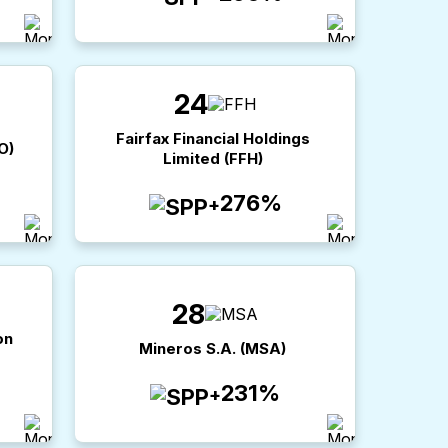
24
Fairfax Financial Holdings
O
)
Limited
(
FFH
)
276%
+
28
on
Mineros S.A.
(
MSA
)
231%
+