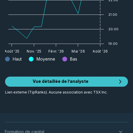
21.00
20.00
19.00
Août '25
Nov. '25
Févr. '26
Mai '26
Août '26
Haut
Moyenne
Bas
Vue détaillée de l’analyste
Lien externe (TipRanks). Aucune association avec TSX Inc.
Formation de capital