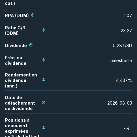
cat.)
RPA (DDM)
1,07
Ratio C/B
23,27
(DDM)
Dividende
0,28
USD
Fréq. du
Trimestrielle
dividende
Rendement en
dividende
4,437
%
(ann.)
Date de
détachement
2026-08-03
du dividende
Positions à
découvert
-
%
exprimées
en % du flottant