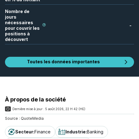
Nombre de
jours
nécessaires
-
pour couvrir les
positions à
découvert
Toutes les données importantes
À propos de la société
Dernière mise à jour :
5 août 2026, 22 H 42 (HE)
Source :
QuoteMedia
Secteur
:
Finance
Industrie
:
Banking