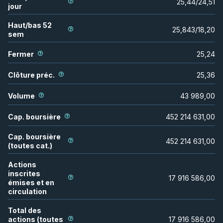
25,44
/
24,51
jour
Haut/bas 52
25,843
/
18,20
sem
Fermer
25,24
Clôture préc.
25,36
Volume
43 989,00
Cap. boursière
452 214 631,00
Cap. boursière
452 214 631,00
(toutes cat.)
Actions
inscrites
17 916 586,00
émises et en
circulation
Total des
actions (toutes
17 916 586,00