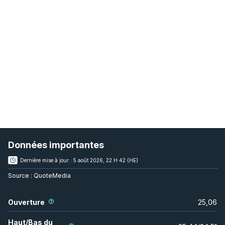
Données importantes
Dernière mise à jour :
5 août 2026, 22 H 42 (HE)
Source :
QuoteMedia
Ouverture
25,06
Haut/Bas du