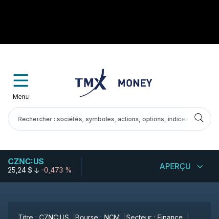
Menu
CZNC:US
APERÇU
25,24 $
-0,473 %
Titre :
CZNC:US
Bourse :
NCM
Secteur :
Finance