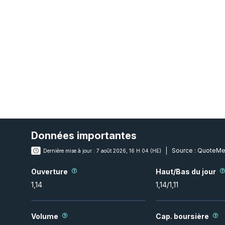
Données importantes
Source :
QuoteMe
Dernière mise à jour :
7 août 2026, 16 H 04 (HE)
Ouverture
Haut/Bas du jour
1,14
1,14
/
1,11
Volume
Cap. boursière