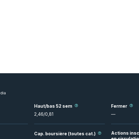
dia
Haut/bas 52 sem
Fermer
2,46
/
0,81
—
Actions insc
Cap. boursière (toutes cat.)
en circulati