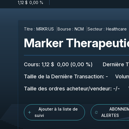
1,12 $
-
0,00 %
Titre :
MRKR:US
Bourse :
NCM
Secteur :
Healthcare
Marker Therapeutic
Cours
:
1,12 $
0,00
(
0,00 %
)
Dernière T
Taille de la Dernière Transaction
:
-
Volu
Taille des ordres acheteur/vendeur
:
-
/
-
Ajouter à la liste de
ABONNEM
suivi
ALERTES