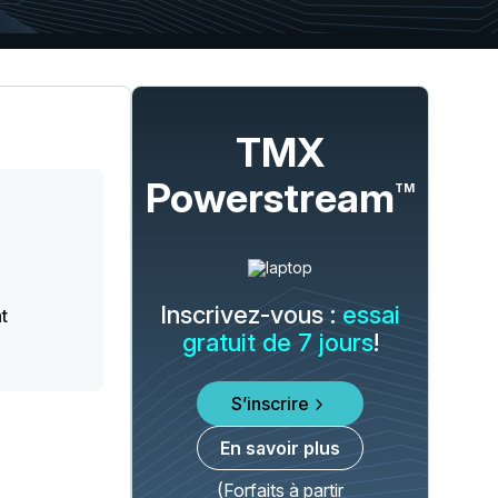
TMX
Powerstream
TM
Inscrivez-vous :
essai
t
gratuit de 7 jours
!
S’inscrire
En savoir plus
(Forfaits à partir