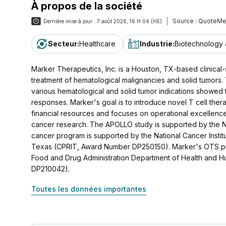
À propos de la société
Source :
QuoteMe
Dernière mise à jour :
7 août 2026, 16 H 04 (HE)
Secteur
:
Healthcare
Industrie
:
Biotechnology 
Marker Therapeutics, Inc. is a Houston, TX-based clinica
treatment of hematological malignancies and solid tumors.
various hematological and solid tumor indications showed
responses. Marker's goal is to introduce novel T cell the
financial resources and focuses on operational excellence
cancer research. The APOLLO study is supported by the Na
cancer program is supported by the National Cancer Instit
Texas (CPRIT, Award Number DP250150). Marker's OTS progr
Food and Drug Administration Department of Health and 
DP210042).
Toutes les données importantes