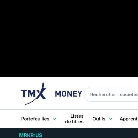
Listes
Portefeuilles
Outils
Apprent
de titres
MRKR:US