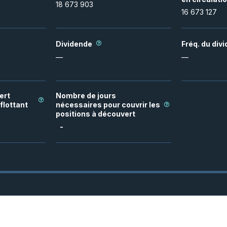
18 673 903
16 673 127
Dividende
Fréq. du div
—
—
ert
Nombre de jours
flottant
nécessaires pour couvrir les
positions à découvert
-