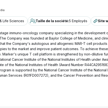
dia
& Life Sciences
Taille de la société
:
5 Employés
Site 
l-stage immuno-oncology company specializing in the development o
 The Company was founded at Baylor College of Medicine, and clinica
 that the Company's autologous and allogeneic MAR-T cell products 
rapies to the market and improve patient outcomes. To achieve these
. Marker's unique T cell platform is strengthened by non-dilutive fu
tional Cancer Institute of the National Institutes of Health unde
ute of the National Institutes of Health (Award Number R44CA295168
am is supported by the National Cancer Institute of the National 
Human Services (R01FD007272), and the Cancer Prevention and Rese