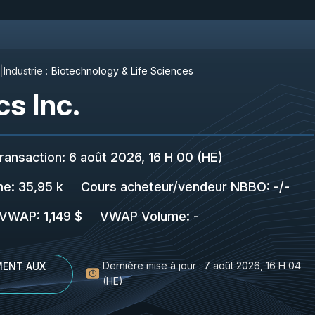
Industrie :
Biotechnology & Life Sciences
s Inc.
ransaction
:
6 août 2026, 16 H 00 (HE)
me:
35,95 k
Cours acheteur/vendeur NBBO
:
-
/
-
VWAP
:
1,149 $
VWAP Volume
:
-
Dernière mise à jour :
7 août 2026, 16 H 04
ENT AUX
(HE)