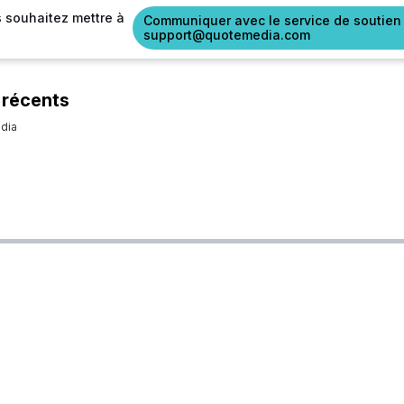
s souhaitez mettre à
Communiquer avec le service de soutien
support@quotemedia.com
 récents
dia