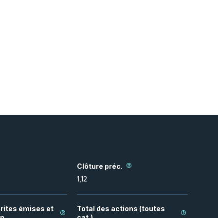
Clôture préc.
1,12
rites émises et
Total des actions (toutes
on
cat.)