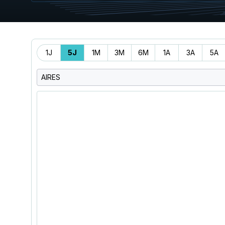
Période
1J
5J
1M
3M
6M
1A
3A
5A
AIRES