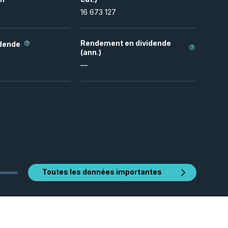
16 673 127
Rendement en dividende
idende
(ann.)
—
Toutes les données importantes