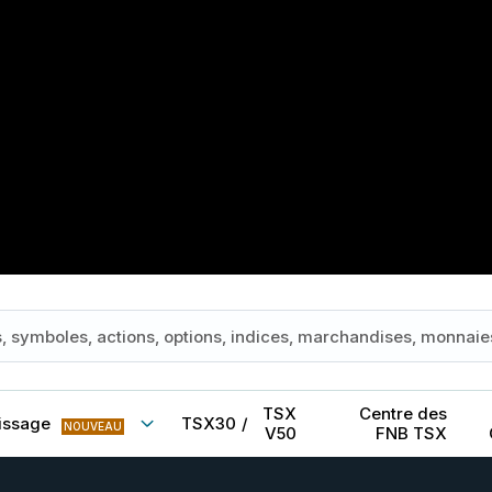
TSX
Centre des
issage
TSX30
/
NOUVEAU
V50
FNB TSX