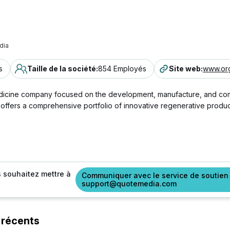
dia
s
Taille de la société
:
854 Employés
Site web
:
www.or
edicine company focused on the development, manufacture, and com
offers a comprehensive portfolio of innovative regenerative produc
s souhaitez mettre à
Communiquer avec le service de soutien
support@quotemedia.com
 récents