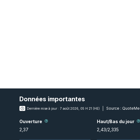
Données importantes
Source :
QuoteMe
Dernière mise à jour :
7 août 2026, 05 H 21 (HE)
Ouverture
Haut/Bas du jour
2,37
2,43
/
2,335