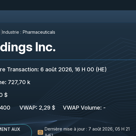
Industrie :
Pharmaceuticals
dings Inc.
re Transaction
:
6 août 2026, 16 H 00 (HE)
me:
727,70 k
0 $
 400
VWAP
:
2,29 $
VWAP Volume
:
-
Dernière mise à jour :
7 août 2026, 05 H 21
ENT AUX
(HE)