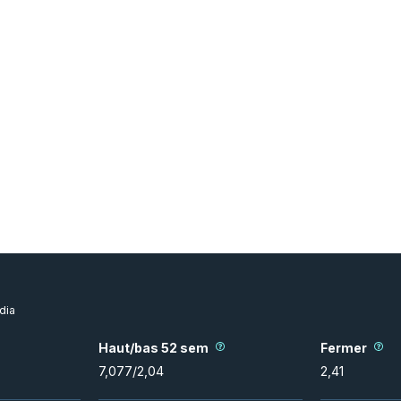
dia
Haut/bas 52 sem
Fermer
7,077
/
2,04
2,41