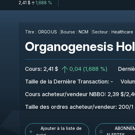
2,41 $
1,688 %
Titre :
ORGO:US
Bourse :
NCM
Secteur :
Healthcare
Organogenesis Hol
Cours
:
2,41 $
0,04
(
1,688 %
)
Derniè
Taille de la Dernière Transaction
:
-
Volu
Cours acheteur/vendeur NBBO
:
2,39 $
/
2,4
Taille des ordres acheteur/vendeur
:
200
/
1
Ajouter à la liste de
ABONNEM
suivi
ALERTES