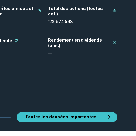
rites émises et
Total des actions (toutes
on
cat.)
128 674 548
Rendement en dividende
idende
(ann.)
—
Toutes les données importantes