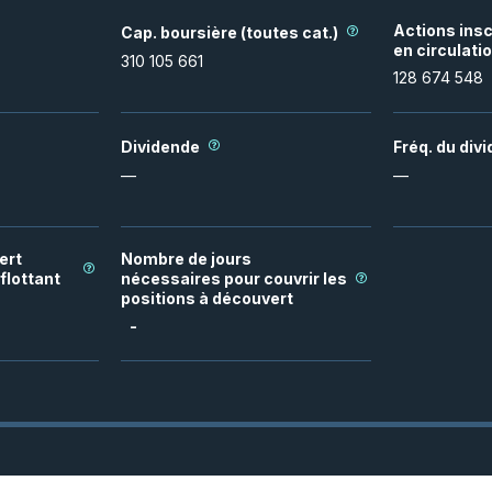
Actions insc
Cap. boursière (toutes cat.)
en circulati
310 105 661
128 674 548
Dividende
Fréq. du div
—
—
ert
Nombre de jours
flottant
nécessaires pour couvrir les
positions à découvert
-