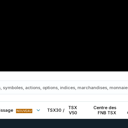
TSX
Centre des
issage
TSX30
/
NOUVEAU
V50
FNB TSX