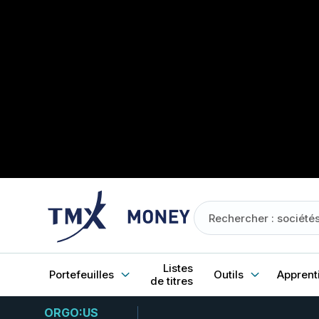
Listes
Portefeuilles
Outils
Apprent
de titres
ORGO:US