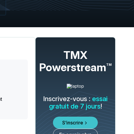
TMX
Powerstream
TM
Inscrivez-vous :
essai
t
gratuit de 7 jours
!
S’inscrire