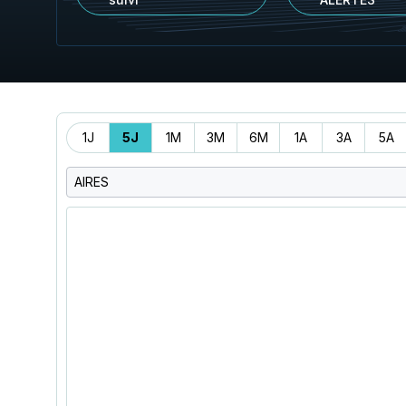
Période
1J
5J
1M
3M
6M
1A
3A
5A
AIRES