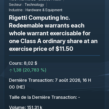
Secteur :
Technology
Industrie :
Hardware & Equipment
Rigetti Computing Inc.
Redeemable warrants each
whole warrant exercisable for
one Class A ordinary share at an
exercise price of $11.50
Cours
:
8,02 $
1,38
(
20,783 %
)
Dernière Transaction
:
7 août 2026, 16 H
00 (HE)
Taille de la Dernière Transaction
:
-
Volume:
151,31 k