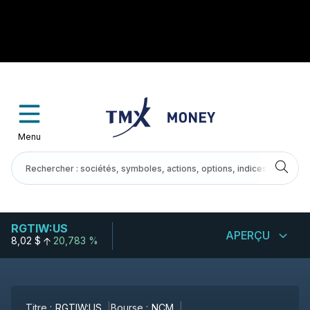
Menu
RGTIW:US
APERÇU
8,02 $
20,783 %
Titre :
RGTIW:US
Bourse :
NCM