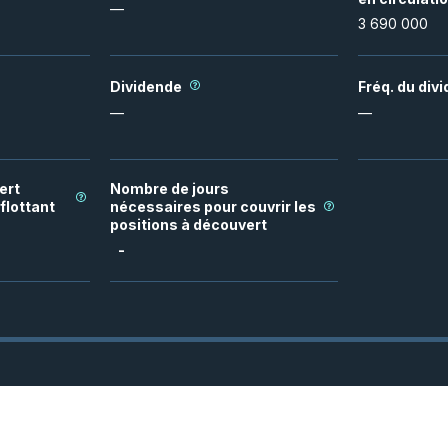
—
3 690 000
Dividende
Fréq. du div
—
—
ert
Nombre de jours
flottant
nécessaires pour couvrir les
positions à découvert
-