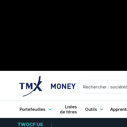
Listes
Portefeuilles
Outils
Apprent
de titres
TWOCF:US