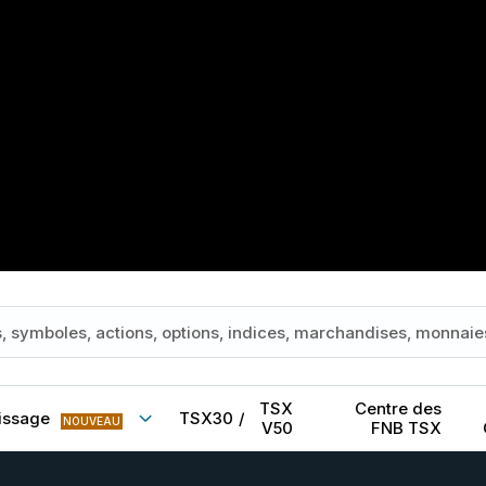
TSX
Centre des
issage
TSX30
/
NOUVEAU
V50
FNB TSX