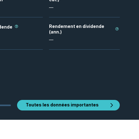
—
Rendement en dividende
idende
(ann.)
—
Toutes les données importantes