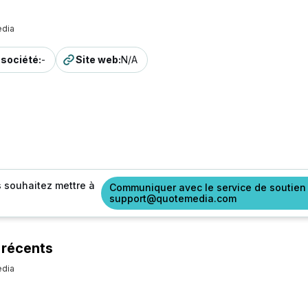
dia
a société
:
-
Site web
:
N/A
s souhaitez mettre à
Communiquer avec le service de soutien
support@quotemedia.com
 récents
dia