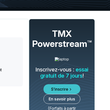
TMX
Powerstream
TM
Inscrivez-vous :
essai
t
gratuit de 7 jours
!
S’inscrire
En savoir plus
(Forfaits à partir