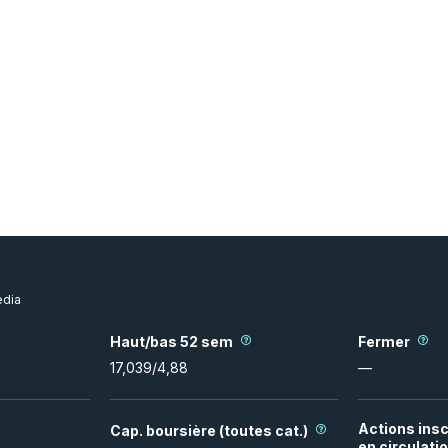
dia
Haut/bas 52 sem
Fermer
17,039
/
4,88
—
Actions insc
Cap. boursière (toutes cat.)
en circulati