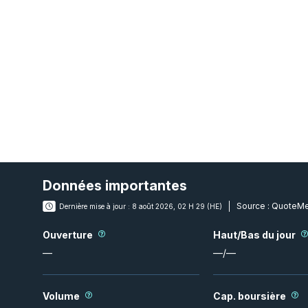
Données importantes
Source :
QuoteMe
Dernière mise à jour :
8 août 2026, 02 H 29 (HE)
Ouverture
Haut/Bas du jour
—
—
/
—
Volume
Cap. boursière