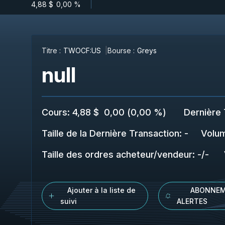
4,88 $
-
0,00 %
Titre :
TWOCF:US
Bourse :
Greys
null
Cours
:
4,88 $
0,00
(
0,00 %
)
Dernière 
Taille de la Dernière Transaction
:
-
Volu
Taille des ordres acheteur/vendeur
:
-
/
-
Ajouter à la liste de
ABONNEM
suivi
ALERTES