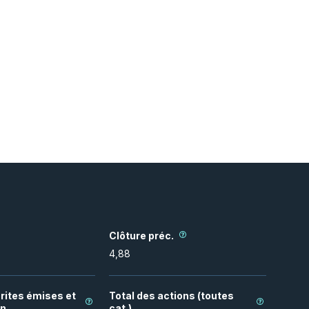
Clôture préc.
4,88
rites émises et
Total des actions (toutes
on
cat.)