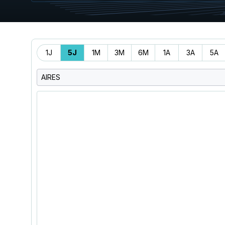
Période
1J
5J
1M
3M
6M
1A
3A
5A
AIRES