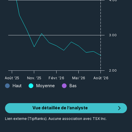
3.00
2.00
Août '25
Nov. '25
Févr. '26
Mai '26
Août '26
Haut
Moyenne
Bas
Vue détaillée de l’analyste
Lien externe (TipRanks). Aucune association avec TSX Inc.