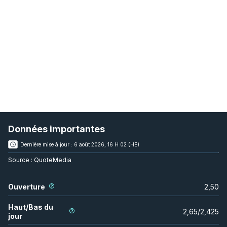
Données importantes
Dernière mise à jour :
6 août 2026, 16 H 02 (HE)
Source :
QuoteMedia
Ouverture
2,50
Haut/Bas du
2,65
/
2,425
jour