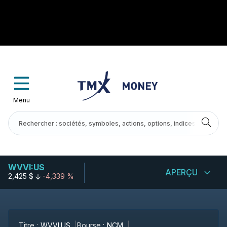
Menu
WVVI:US
APERÇU
2,425 $
-4,339 %
Titre :
WVVI:US
Bourse :
NCM