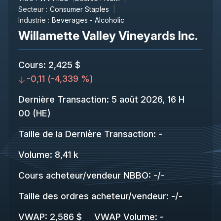
Secteur :
Consumer Staples
Industrie :
Beverages - Alcoholic
Willamette Valley Vineyards Inc.
Cours
:
2,425 $
-0,11
(
-4,339 %
)
Dernière Transaction
:
5 août 2026, 16 H
00 (HE)
Taille de la Dernière Transaction
:
-
Volume:
8,41 k
Cours acheteur/vendeur NBBO
:
-
/
-
Taille des ordres acheteur/vendeur
:
-
/
-
VWAP
:
2,586 $
VWAP Volume
:
-