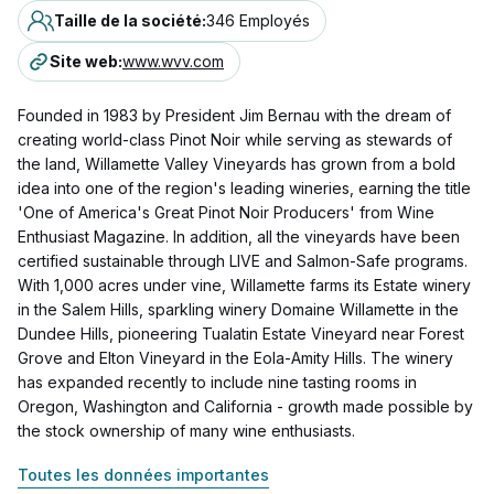
Taille de la société
:
346 Employés
Site web
:
www.wvv.com
Founded in 1983 by President Jim Bernau with the dream of
creating world-class Pinot Noir while serving as stewards of
the land, Willamette Valley Vineyards has grown from a bold
idea into one of the region's leading wineries, earning the title
'One of America's Great Pinot Noir Producers' from Wine
Enthusiast Magazine. In addition, all the vineyards have been
certified sustainable through LIVE and Salmon-Safe programs.
With 1,000 acres under vine, Willamette farms its Estate winery
in the Salem Hills, sparkling winery Domaine Willamette in the
Dundee Hills, pioneering Tualatin Estate Vineyard near Forest
Grove and Elton Vineyard in the Eola-Amity Hills. The winery
has expanded recently to include nine tasting rooms in
Oregon, Washington and California - growth made possible by
the stock ownership of many wine enthusiasts.
Toutes les données importantes